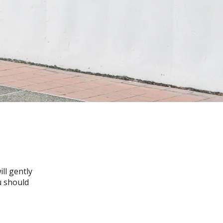
ll gently
u should