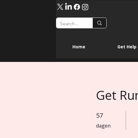
Home
Get Help
Get Runn
57
57 dagen
dagen