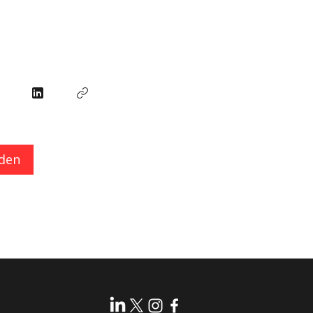
n
den