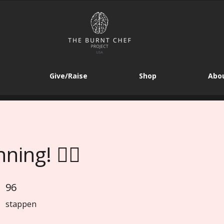
Give/Raise
Shop
Abou
ing! 🏃‍♀️
96
96 stappen
stappen